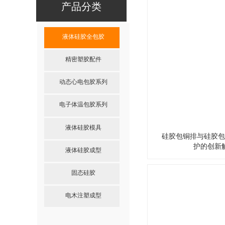
产品分类
液体硅胶全包胶
精密塑胶配件
动态心电包胶系列
电子体温包胶系列
液体硅胶模具
硅胶包铜排与硅胶包
护的创新
液体硅胶成型
固态硅胶
电木注塑成型